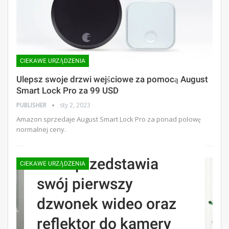
CIEKAWE URZĄDZENIA
Ulepsz swoje drzwi wejściowe za pomocą August
Smart Lock Pro za 99 USD
PUBLISHER
sty 2, 2023
Amazon sprzedaje August Smart Lock Pro za ponad połowę
normalnej ceny.
Blink przedstawia
CIEKAWE URZĄDZENIA
swój pierwszy
dzwonek wideo oraz
reflektor do kamery