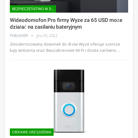
BEZPIECZEŃSTWO W DOMU |
Wideodomofon Pro firmy Wyze za 65 USD może
działać na zasilaniu bateryjnym
PUBLISHER
gru 20, 2022
Zmodernizowany dzwonek do drzwi Wyze oferuje szersze
kąty widzenia oraz dwuzakresowe Wi-Fi i działa zarówno…
CIEKAWE URZĄDZENIA