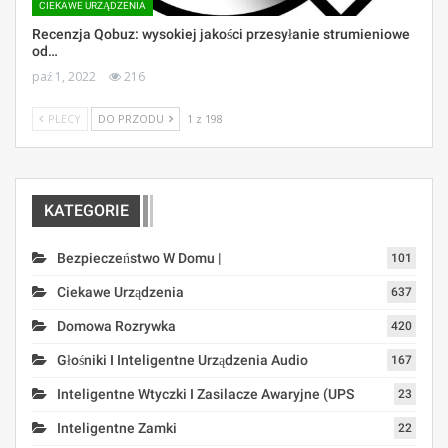
CIEKAWE URZĄDZENIA
Recenzja Qobuz: wysokiej jakości przesyłanie strumieniowe
od…
paź 1, 2022
216
PLECY
DO PRZODU
1 z 198
KATEGORIE
Bezpieczeństwo W Domu |
101
Ciekawe Urządzenia
637
Domowa Rozrywka
420
Głośniki I Inteligentne Urządzenia Audio
167
Inteligentne Wtyczki I Zasilacze Awaryjne (UPS
23
Inteligentne Zamki
22