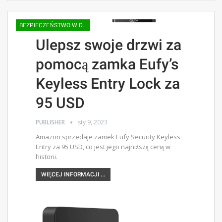
BEZPIECZEŃSTWO W DOMU |
Ulepsz swoje drzwi za
pomocą zamka Eufy’s
Keyless Entry Lock za
95 USD
PUBLISHER
sty 9, 2023
Amazon sprzedaje zamek Eufy Security Keyless
Entry za 95 USD, co jest jego najniższą ceną w
historii.
WIĘCEJ INFORMACJI ...