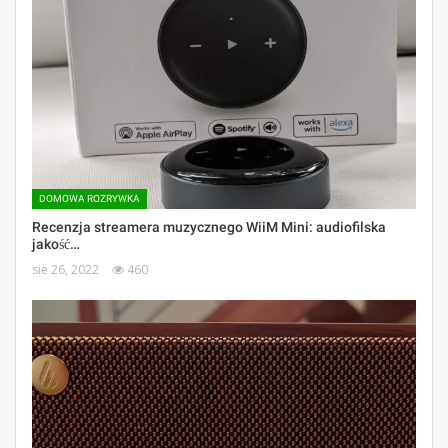
DOMOWA ROZRYWKA
Recenzja streamera muzycznego WiiM Mini: audiofilska
jakość…
sie 26, 2022
460