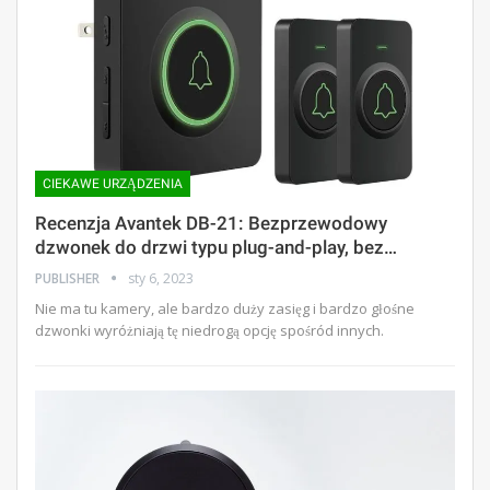
CIEKAWE URZĄDZENIA
Recenzja Avantek DB-21: Bezprzewodowy
dzwonek do drzwi typu plug-and-play, bez…
PUBLISHER
sty 6, 2023
Nie ma tu kamery, ale bardzo duży zasięg i bardzo głośne
dzwonki wyróżniają tę niedrogą opcję spośród innych.