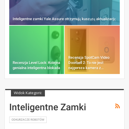
Inteligentne zamki Yale Assure otrzymują kuszącą aktualizację
Recenzja SpotCam Video
Recenzja Level Lock: Kolejna
Doorbell 2: To nie jest
genialna inteligentna blokada
najgorsza kamera z…
Widok Kategorii:
Inteligentne Zamki
ODKURZACZE ROBOTÓW