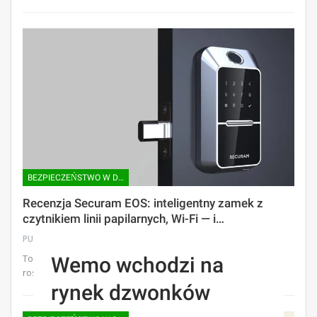
BEZPIECZEŃSTWO W DOMU |
Recenzja Securam EOS: inteligentny zamek z
czytnikiem linii papilarnych, Wi-Fi — i…
PUBLISHER
lis 18, 2022
To mocny drugi wysiłek, ale Securam nadal pracuje nad
Wemo wchodzi na
rosnącymi bólami.
rynek dzwonków