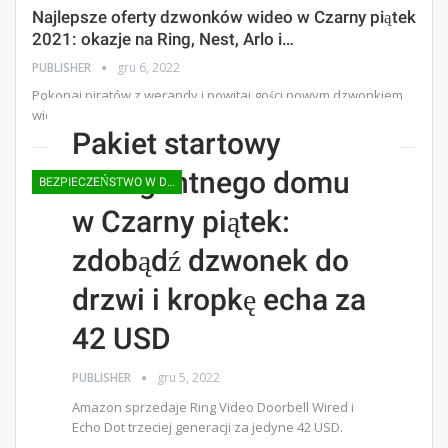
Najlepsze oferty dzwonków wideo w Czarny piątek
2021: okazje na Ring, Nest, Arlo i…
PUBLISHER
gru 6, 2022
Pokonaj piratów z werandy i powitaj gości nowym dzwonkiem
wideo, a ceny nigdy nie będą niższe niż w Czarny piątek.
Pakiet startowy
inteligentnego domu
BEZPIECZEŃSTWO W DOMU |
w Czarny piątek:
zdobądź dzwonek do
drzwi i kropkę echa za
42 USD
PUBLISHER
gru 5, 2022
Amazon sprzedaje Ring Video Doorbell Wired i
Echo Dot trzeciej generacji za jedyne 42 USD.