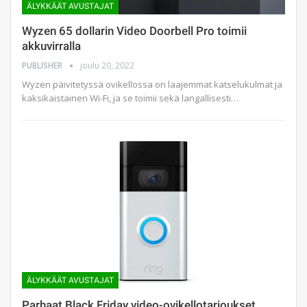
ÄLYKKÄÄT AVUSTAJAT
Wyzen 65 dollarin Video Doorbell Pro toimii
akkuvirralla
PUBLISHER
joulu 20, 2022
Wyzen päivitetyssä ovikellossa on laajemmat katselukulmat ja
kaksikaistainen Wi-Fi, ja se toimii sekä langallisesti…
ÄLYKKÄÄT AVUSTAJAT
Parhaat Black Friday video-ovikellotarjoukset