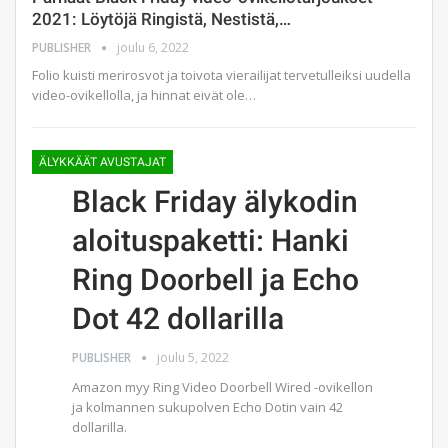
2021: Löytöjä Ringistä, Nestistä,…
PUBLISHER
joulu 6, 2022
Folio kuisti merirosvot ja toivota vierailijat tervetulleiksi uudella
video-ovikellolla, ja hinnat eivät ole…
ÄLYKKÄÄT AVUSTAJAT
Black Friday älykodin
aloituspaketti: Hanki
Ring Doorbell ja Echo
Dot 42 dollarilla
PUBLISHER
joulu 5, 2022
Amazon myy Ring Video Doorbell Wired -ovikellon
ja kolmannen sukupolven Echo Dotin vain 42
dollarilla.