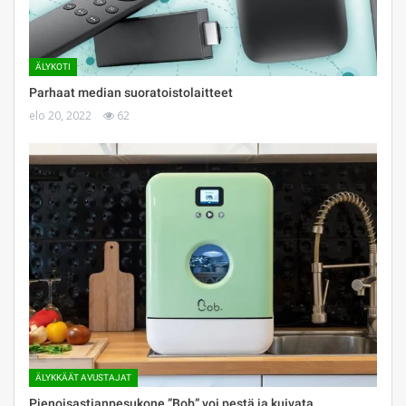
ÄLYKOTI
Parhaat median suoratoistolaitteet
elo 20, 2022
62
ÄLYKKÄÄT AVUSTAJAT
Pienoisastianpesukone ”Bob” voi pestä ja kuivata…