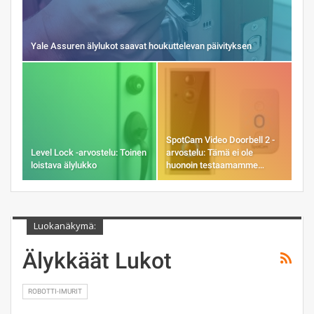
Yale Assuren älylukot saavat houkuttelevan päivityksen
SpotCam Video Doorbell 2 -
Level Lock -arvostelu: Toinen
arvostelu: Tämä ei ole
loistava älylukko
huonoin testaamamme…
Luokanäkymä:
Älykkäät Lukot
ROBOTTI-IMURIT