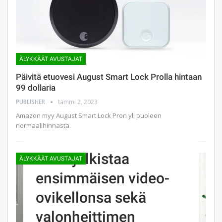
ÄLYKKÄÄT AVUSTAJAT
Päivitä etuovesi August Smart Lock Prolla hintaan
99 dollaria
PUBLISHER
tammi 2, 2023
Amazon myy August Smart Lock Pron yli puoleen
normaalihinnasta.
Blink julkistaa
ÄLYKKÄÄT AVUSTAJAT
ensimmäisen video-
ovikellonsa sekä
valonheittimen