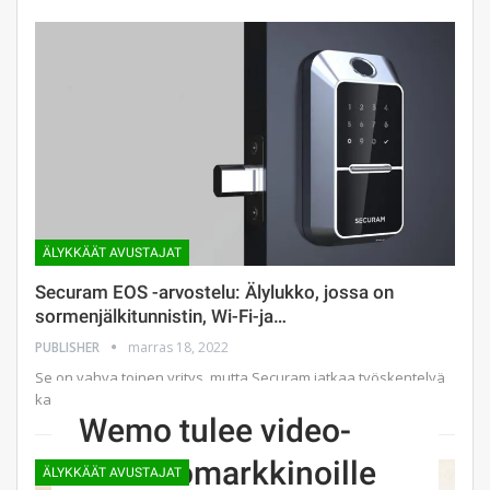
ÄLYKKÄÄT AVUSTAJAT
Securam EOS -arvostelu: Älylukko, jossa on
sormenjälkitunnistin, Wi-Fi-ja…
PUBLISHER
marras 18, 2022
Se on vahva toinen yritys, mutta Securam jatkaa työskentelyä
kasvukipujen läpi.
Wemo tulee video-
ovikellomarkkinoille
ÄLYKKÄÄT AVUSTAJAT