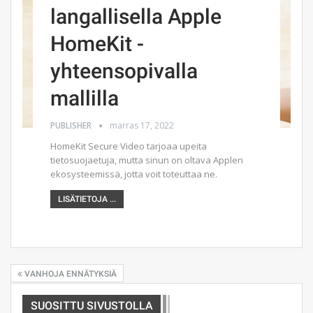
langallisella Apple
HomeKit -
yhteensopivalla
mallilla
PUBLISHER
marras 17, 2022
HomeKit Secure Video tarjoaa upeita
tietosuojaetuja, mutta sinun on oltava Applen
ekosysteemissä, jotta voit toteuttaa ne.
LISÄTIETOJA ...
VANHOJA ENNÄTYKSIÄ
SUOSITTU SIVUSTOLLA