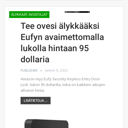
ÄLYKKÄÄT AVUSTAJAT
Tee ovesi älykkääksi
Eufyn avaimettomalla
lukolla hintaan 95
dollaria
PUBLISHER
tammi 9, 2023
Amazon myy Eufy Security Keyless Entry Door
Lock -lukon 95 dollarilla, mikä on kaikkien aikojen
alhaisin hinta.
LISÄTIETOJA ...