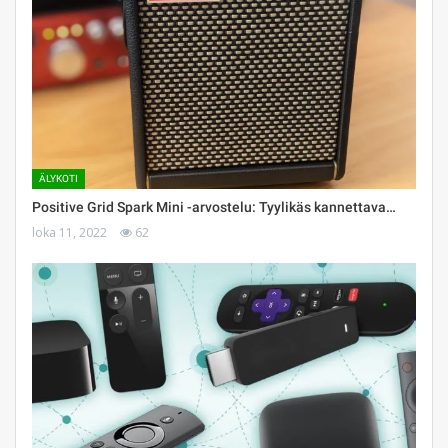
ÄLYKOTI
Positive Grid Spark Mini -arvostelu: Tyylikäs kannettava…
loka 11, 2022
62