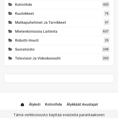
Kotiviihde
420
Kuulokkeet
76
Matkapuhelimet Ja Tarvikkeet
47
Mielenkiintoisia Laitteita
637
Robotti-Imurit
25
Suoratoisto
248
Televisiot Ja Videokonsolit
203
Älykoti
Kotiviihde
Älykkäät Avustajat
Mielenkiintoisia Laitteita
Tämä verkkosivusto käyttää evästeitä parantaakseen