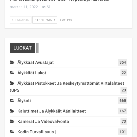
marras 11, 2022
61
TAKAISIN
ETEENPÄIN
1 of 198
LUOKAT
Älykkäät Avustajat
354
Älykkäät Lukot
22
Älykkäät Pistokkeet Ja Keskeytymättömät Virtalähteet
(UPS
23
Älykoti
665
Kaiuttimet Ja Älykkäät Äänilaitteet
167
Kamerat Ja Videovalvonta
73
Kodin Turvallisuus |
101