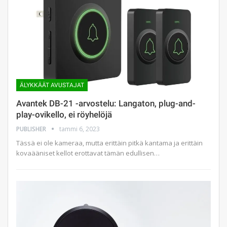
ÄLYKKÄÄT AVUSTAJAT
Avantek DB-21 -arvostelu: Langaton, plug-and-
play-ovikello, ei röyhelöjä
PUBLISHER
tammi 6, 2023
Tässä ei ole kameraa, mutta erittäin pitkä kantama ja erittäin
kovaääniset kellot erottavat tämän edullisen…