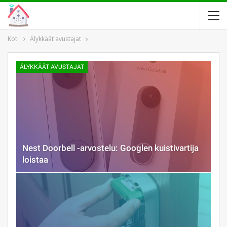
Koti
Älykkäät avustajat
ÄLYKKÄÄT AVUSTAJAT
Nest Doorbell -arvostelu: Googlen kuistivartija
loistaa