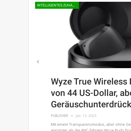
INTELLIGENTES ZUHAUSE
Wyze True Wireless 
von 44 US-Dollar, ab
Geräuschunterdrüc
PUBLISHER
Jan. 13, 2023
Mit einem Transparenzmodus, aber ohne Ge
günstiger als die ANC-fähigen Wyze Buds Pro