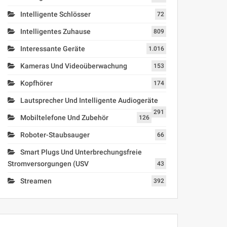
Intelligente Schlösser
72
Intelligentes Zuhause
809
Interessante Geräte
1.016
Kameras Und Videoüberwachung
153
Kopfhörer
174
Lautsprecher Und Intelligente Audiogeräte
291
Mobiltelefone Und Zubehör
126
Roboter-Staubsauger
66
Smart Plugs Und Unterbrechungsfreie
Stromversorgungen (USV
43
Streamen
392