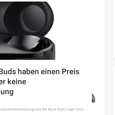
Buds haben einen Preis
er keine
kung
räuschunterdrückung sind die Wyze Buds sogar noch
.