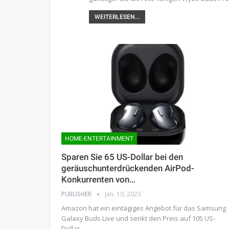
WEITERLESEN...
HOME-ENTERTAINMENT
Sparen Sie 65 US-Dollar bei den
geräuschunterdrückenden AirPod-
Konkurrenten von…
PUBLISHER
Jan. 10, 2023
Amazon hat ein eintägiges Angebot für das Samsung
Galaxy Buds Live und senkt den Preis auf 105 US-
Dollar.