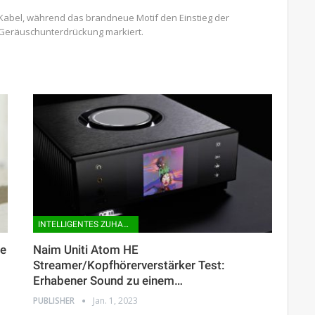
e Kabel, während das brandneue Motif den Einstieg der
 Geräuschunterdrückung markiert.
INTELLIGENTES ZUHAUSE
ne
Naim Uniti Atom HE
Streamer/Kopfhörerverstärker Test:
Erhabener Sound zu einem…
PUBLISHER
Jan. 1, 2023