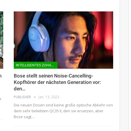
INTELLIGENTES ZUHAUSE
n
Bose stellt seinen Noise-Cancelling-
Kopfhörer der nächsten Generation vor:
den…
PUBLISHER
Jan. 13, 2023
s
Die neuen Dosen sind keine große optische Abkehr von
dem sehr beliebten QC35 II, den sie ersetzen, aber
Bose sagt,…