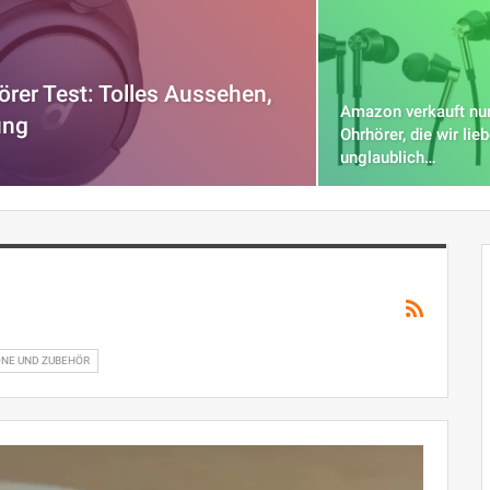
rer Test: Tolles Aussehen,
Amazon verkauft nu
ung
Ohrhörer, die wir lie
unglaublich…
ONE UND ZUBEHÖR