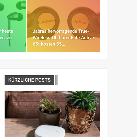
r heute
Jabras hervorragende True-
ben, zu
Wireless-Ohrhörer Elite Active
65t kosten 55…
KÜRZLICHE POSTS