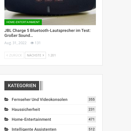
HOME-ENTERTAINMENT
JBL Charge 5 Bluetooth-Lautsprecher im Test:
Großer Sound…
Aug. 31, 2022
131
ZURÜCK
NÄCHSTE
1 201
KATEGORIEN
Fernseher Und Videokonsolen
355
Haussicherheit
231
Home-Entertainment
471
Intelligente Assistenten
512