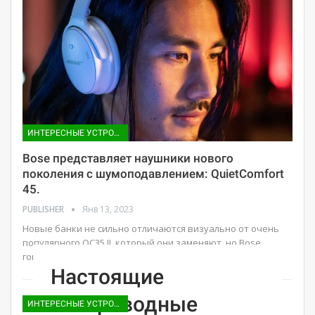
ИНТЕРЕСНЫЕ УСТРОЙСТВА
Bose представляет наушники нового
поколения с шумоподавлением: QuietComfort
45.
PUBLISHER
Янв 13, 2023
Новые банки не сильно отличаются визуально от очень
популярного QC35 II, который они заменяют, но Bose
говорит, что…
Настоящие
беспроводные
ИНТЕРЕСНЫЕ УСТРОЙСТВА