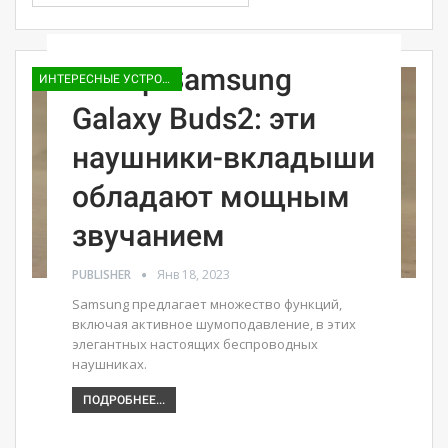
Обзор Samsung
ИНТЕРЕСНЫЕ УСТРОЙСТВА
Galaxy Buds2: эти
наушники-вкладыши
обладают мощным
звучанием
PUBLISHER
Янв 18, 2023
Samsung предлагает множество функций,
включая активное шумоподавление, в этих
элегантных настоящих беспроводных
наушниках.
ПОДРОБНЕЕ...