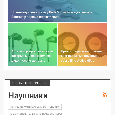
Новые наушники Galaxy Buds 2 с шумоподавлением от
Samsung: первые впечатления
Amazon продает наушники,
Превосходные настоящие
которые мы обожаем, по
беспроводные наушники
дико низким ценам,…
Jabra Elite Active 65t…
Просмотр Категории:
Наушники
КОЛНКИ И УМНЫЕ АУДИО УСТРОЙСТВА
МОБИЛЬНЫЕ ТЕЛЕФОНЫ И АКСЕССУАРЫ