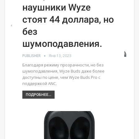
наушники Wyze
стоят 44 доллара, но
без
шумоподавления.
PUBLISHER
Янв 13, 2023
Благодаря режиму прозрачности, но без
шумоподавления, Wyze Buds даже более
доступны по цене, чем Wyze Buds Pro с
поддержкой ANC.
ПОДРОБНЕЕ...