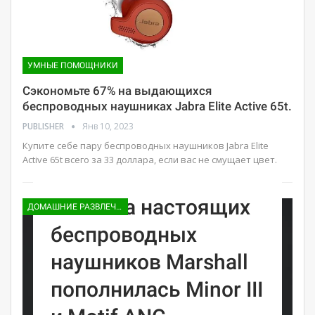
УМНЫЕ ПОМОЩНИКИ
Сэкономьте 67% на выдающихся
беспроводных наушниках Jabra Elite Active 65t.
PUBLISHER
Янв 10, 2023
Купите себе пару беспроводных наушников Jabra Elite
Active 65t всего за 33 доллара, если вас не смущает цвет.
Линейка настоящих
ДОМАШНИЕ РАЗВЛЕЧЕНИЯ
беспроводных
наушников Marshall
пополнилась Minor III