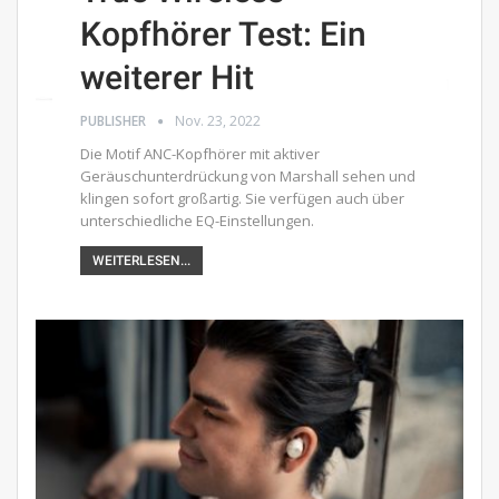
Kopfhörer Test: Ein
weiterer Hit
PUBLISHER
Nov. 23, 2022
Die Motif ANC-Kopfhörer mit aktiver
Geräuschunterdrückung von Marshall sehen und
klingen sofort großartig. Sie verfügen auch über
unterschiedliche EQ-Einstellungen.
WEITERLESEN...