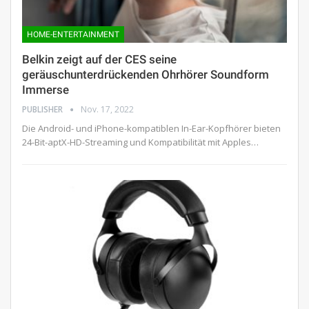
HOME-ENTERTAINMENT
Belkin zeigt auf der CES seine
geräuschunterdrückenden Ohrhörer Soundform
Immerse
PUBLISHER
Nov. 17, 2022
Die Android- und iPhone-kompatiblen In-Ear-Kopfhörer bieten
24-Bit-aptX-HD-Streaming und Kompatibilität mit Apples…