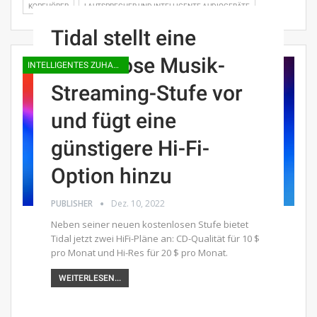
KOPFHÖRER
LAUTSPRECHER UND INTELLIGENTE AUDIOGERÄTE
Tidal stellt eine
kostenlose Musik-
INTELLIGENTES ZUHAUSE
Streaming-Stufe vor
und fügt eine
günstigere Hi-Fi-
Option hinzu
PUBLISHER
Dez. 10, 2022
Neben seiner neuen kostenlosen Stufe bietet
Tidal jetzt zwei HiFi-Pläne an: CD-Qualität für 10 $
pro Monat und Hi-Res für 20 $ pro Monat.
WEITERLESEN...