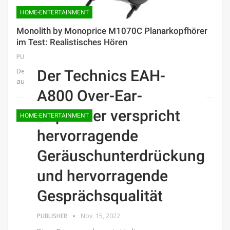
HOME-ENTERTAINMENT
Monolith by Monoprice M1070C Planarkopfhörer
im Test: Realistisches Hören
PUBLISHER
Nov. 17, 2022
Der geschlossene, planare Kopfhörer von Monoprice bietet
Der Technics EAH-
audiophile Qualität in einem komfortablen und…
A800 Over-Ear-
Kopfhörer verspricht
HOME-ENTERTAINMENT
hervorragende
Geräuschunterdrückung
und hervorragende
Gesprächsqualität
PUBLISHER
Nov. 15, 2022