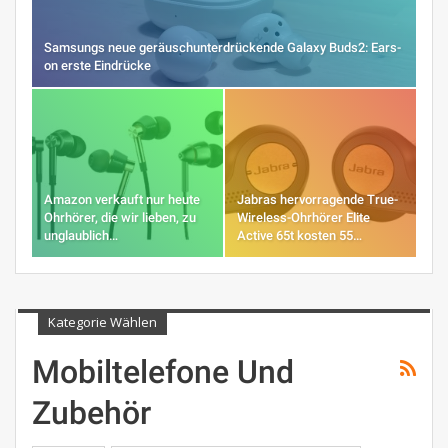
Samsungs neue geräuschunterdrückende Galaxy Buds2: Ears-
on erste Eindrücke
Amazon verkauft nur heute
Jabras hervorragende True-
Ohrhörer, die wir lieben, zu
Wireless-Ohrhörer Elite
unglaublich…
Active 65t kosten 55…
Kategorie Wählen
Mobiltelefone Und
Zubehör