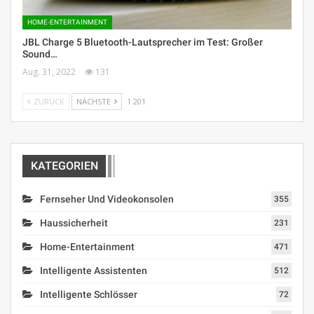
HOME-ENTERTAINMENT
JBL Charge 5 Bluetooth-Lautsprecher im Test: Großer
Sound…
Aug. 31, 2022
131
ZURÜCK
NÄCHSTE
1 201
KATEGORIEN
Fernseher Und Videokonsolen
355
Haussicherheit
231
Home-Entertainment
471
Intelligente Assistenten
512
Intelligente Schlösser
72