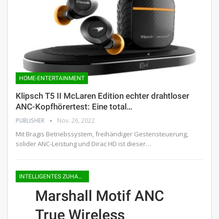
HOME-ENTERTAINMENT
Klipsch T5 II McLaren Edition echter drahtloser
ANC-Kopfhörertest: Eine total…
PUBLISHER
Nov. 26, 2022
Mit Bragis Betriebssystem, freihändiger Gestensteuerung,
solider ANC-Leistung und Dirac HD ist dieser…
INTELLIGENTES ZUHAUSE
Marshall Motif ANC
True Wireless