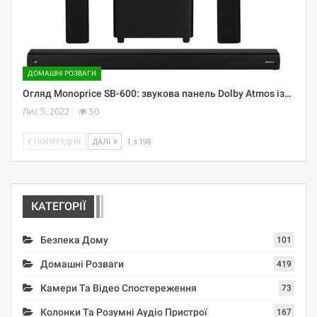
ДОМАШНІ РОЗВАГИ
Огляд Monoprice SB-600: звукова панель Dolby Atmos із…
Лис 5, 2022
50
ПОПЕРЕДНЯ
ДАЛІ
1 з 198
КАТЕГОРІЇ
Безпека Дому
101
Домашні Розваги
419
Камери Та Відео Спостереження
73
Колонки Та Розумні Аудіо Пристрої
167