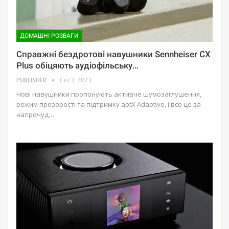
ДОМАШНІ РОЗВАГИ
Справжні бездротові навушники Sennheiser CX
Plus обіцяють аудіофільську…
PUBLISHER
Січ 3, 2023
Нові навушники пропонують активне шумозаглушення,
режим прозорості та підтримку aptX Adaptive, і все це за
напрочуд…