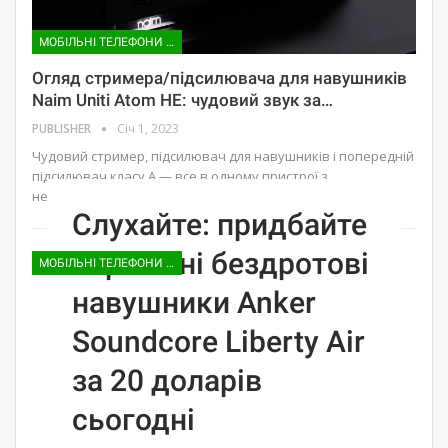
МОБІЛЬНІ ТЕЛЕФОНИ ТА АКСЕСУАРИ
Огляд стримера/підсилювача для навушників
Naim Uniti Atom HE: чудовий звук за…
PUBLISHER
Січ 1, 2023
Чудовий стример, підсилювач для навушників і попередній
підсилювач класу А — все в одному пристрої з
неперевершеною…
Слухайте: придбайте
справжні бездротові
МОБІЛЬНІ ТЕЛЕФОНИ ТА АКСЕСУАРИ
навушники Anker
Soundcore Liberty Air
за 20 доларів
сьогодні