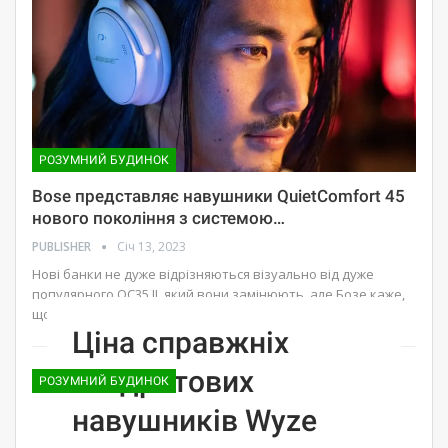
РОЗУМНИЙ БУДИНОК
Bose представляє навушники QuietComfort 45
нового покоління з системою…
PUBLISHER
Січ 13, 2023
Нові банки не дуже відрізняються візуально від дуже
популярного QC35 II, який вони замінюють, але Бозе каже,
що під…
Ціна справжніх
бездротових
РОЗУМНИЙ БУДИНОК
навушників Wyze