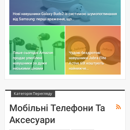
Нові навушники Galaxy Buds2 із системою шумопоглинання
від Samsung: перші враження, що…
Лише сьогодні Amazon
Чудові бездротові
продає улюблені
навушники Jabra Elite
навушники за дуже
Active 65t коштують
низькими цінами
найнижче…
Категорія Перегляду
Мобільні Телефони Та
Аксесуари