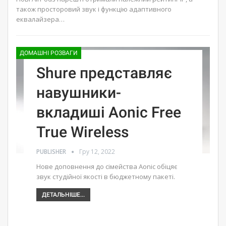
також просторовий звук і функцію адаптивного
еквалайзера…
ДОМАШНІ РОЗВАГИ
Shure представляє
навушники-
вкладиші Aonic Free
True Wireless
PUBLISHER
Гру 12, 2022
Нове доповнення до сімейства Aonic обіцяє
звук студійної якості в бюджетному пакеті.
ДЕТАЛЬНІШЕ...