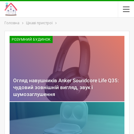
Головна
Цікаві пристрої
РОЗУМНИЙ БУДИНОК
Огляд навушників Anker Soundcore Life Q35:
чудовий зовнішній вигляд, звук і
шумозаглушення