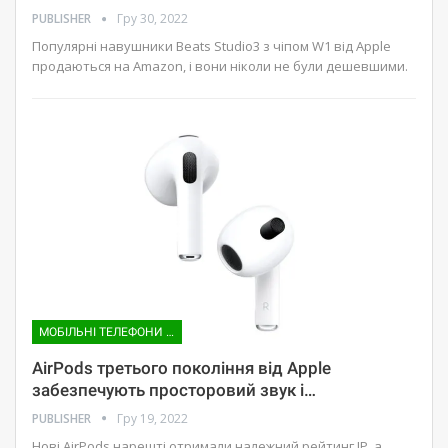
PUBLISHER
Гру 30, 2022
Популярні навушники Beats Studio3 з чіпом W1 від Apple
продаються на Amazon, і вони ніколи не були дешевшими.
МОБІЛЬНІ ТЕЛЕФОНИ ТА АКСЕСУАРИ
AirPods третього покоління від Apple
забезпечують просторовий звук і…
PUBLISHER
Гру 19, 2022
Нові AirPods нарешті отримали належний рейтинг IP, а