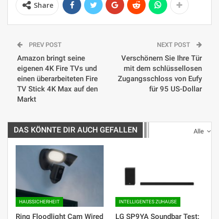
Share
PREV POST
NEXT POST
Amazon bringt seine
Verschönern Sie Ihre Tür
eigenen 4K Fire TVs und
mit dem schlüssellosen
einen überarbeiteten Fire
Zugangsschloss von Eufy
TV Stick 4K Max auf den
für 95 US-Dollar
Markt
DAS KÖNNTE DIR AUCH GEFALLEN
Alle
HAUSSICHERHEIT
INTELLIGENTES ZUHAUSE
Ring Floodlight Cam Wired
LG SP9YA Soundbar Test: