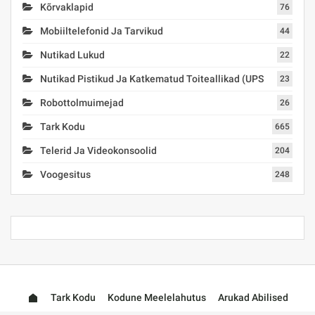
Kõrvaklapid
76
Mobiiltelefonid Ja Tarvikud
44
Nutikad Lukud
22
Nutikad Pistikud Ja Katkematud Toiteallikad (UPS
23
Robottolmuimejad
26
Tark Kodu
665
Telerid Ja Videokonsoolid
204
Voogesitus
248
Tark Kodu
Kodune Meelelahutus
Arukad Abilised