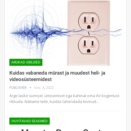
ARUKAD ABILISED
Kuidas vabaneda mürast ja muudest heli- ja
videosüsteemidest
PUBLISHER
nov. 4, 2022
Ärge laske sumisel, ümisemisel ega kahinal oma AV-kogemust
rikkuda. Näitame teile, kuidas lahendada levinud…
HUVITAVAD SEADMED