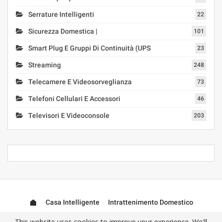
Serrature Intelligenti
22
Sicurezza Domestica |
101
Smart Plug E Gruppi Di Continuità (UPS
23
Streaming
248
Telecamere E Videosorveglianza
73
Telefoni Cellulari E Accessori
46
Televisori E Videoconsole
203
Casa Intelligente
Intrattenimento Domestico
Assistenti Intelligenti
Dispositivi Interessanti
This website uses cookies to improve your experience. We'll