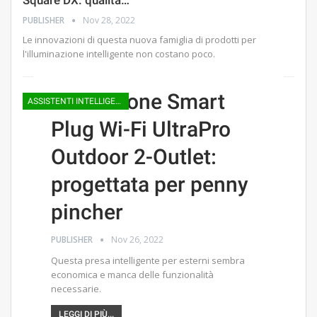
PUBLISHER
Nov 28, 2022
Le innovazioni di questa nuova famiglia di prodotti per
l'illuminazione intelligente non costano poco.
Recensione Smart
ASSISTENTI INTELLIGENTI
Plug Wi-Fi UltraPro
Outdoor 2-Outlet:
progettata per penny
pincher
PUBLISHER
Nov 26, 2022
Questa presa intelligente per esterni sembra
economica e manca delle funzionalità
necessarie.
LEGGI DI PIÙ...