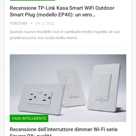
Recensione TP-Link Kasa Smart WiFi Outdoor
Smart Plug (modello EP40): un vero…
PUBLISHER
Dic 2, 2022
Questo nuovo modello non è cambiato molto rispetto al suo
predecessore, ma costa molto meno.
CASA INTELLIGENTE
Recensione dell’interruttore dimmer Wi-Fi serie
Square DX: qualità…