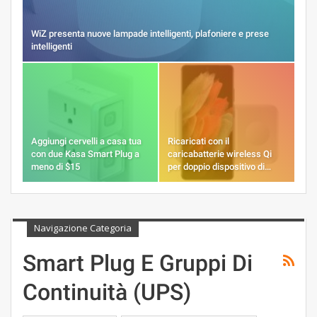
WiZ presenta nuove lampade intelligenti, plafoniere e prese
intelligenti
Aggiungi cervelli a casa tua
Ricaricati con il
con due Kasa Smart Plug a
caricabatterie wireless Qi
meno di $15
per doppio dispositivo di…
Navigazione Categoria
Smart Plug E Gruppi Di
Continuità (UPS)