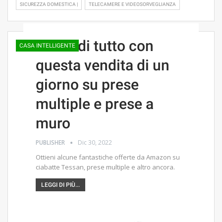
SICUREZZA DOMESTICA |
TELECAMERE E VIDEOSORVEGLIANZA
Accendi tutto con
CASA INTELLIGENTE
questa vendita di un
giorno su prese
multiple e prese a
muro
PUBLISHER
Dic 30, 2022
Ottieni alcune fantastiche offerte da Amazon su
ciabatte Tessan, prese multiple e altro ancora.
LEGGI DI PIÙ...