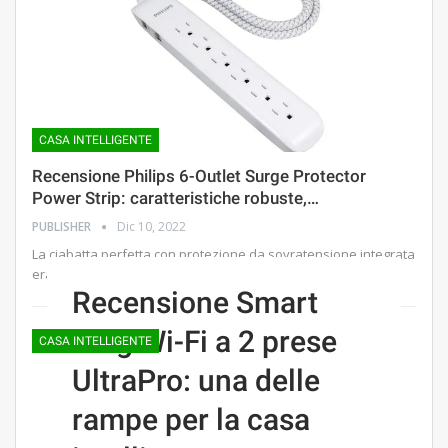
CASA INTELLIGENTE
Recensione Philips 6-Outlet Surge Protector
Power Strip: caratteristiche robuste,…
PUBLISHER
Dic 10, 2022
La ciabatta perfetta con protezione da sovratensione integrata
era difficile da immaginare fino a quando non è…
Recensione Smart
Plug Wi-Fi a 2 prese
CASA INTELLIGENTE
UltraPro: una delle
rampe per la casa