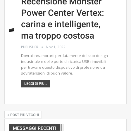
Recensione Monster
Power Center Vertex:
carina e intelligente,
ma troppo costosa
PUBLISHER
Nov 1, 2022
Dovrai innamorarti perdutamente del suo design
industriale e delle porte di ricarica USB rimovibili
per trovare questo dispositivo di protezione da
sovratensioni di buon valore.
LEGGI DI PIÙ...
POST PIÙ VECCHI
MESSAGGI RECENTI