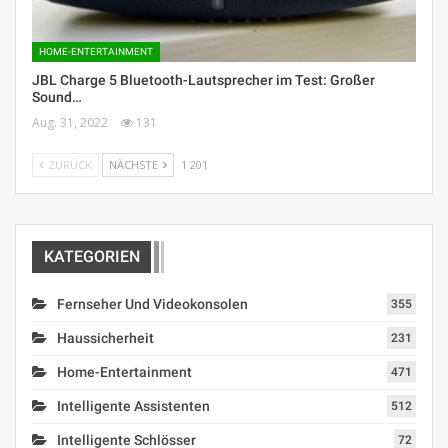
HOME-ENTERTAINMENT
JBL Charge 5 Bluetooth-Lautsprecher im Test: Großer
Sound…
Aug. 31, 2022
131
ZURÜCK
NÄCHSTE
1 201
KATEGORIEN
Fernseher Und Videokonsolen
355
Haussicherheit
231
Home-Entertainment
471
Intelligente Assistenten
512
Intelligente Schlösser
72