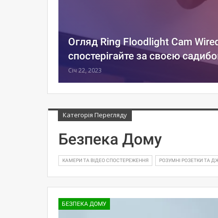
Огляд Ring Floodlight Cam Wired
спостерігайте за своєю садиб
Січ 22, 2023
Категорія Перегляду
Безпека Дому
КАМЕРИ ТА ВІДЕО СПОСТЕРЕЖЕННЯ
РОЗУМНІ РОЗЕТКИ ТА Д
БЕЗПЕКА ДОМУ