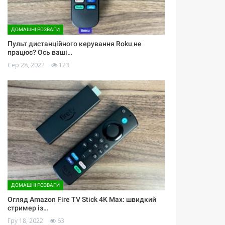
ДОМАШНІ РОЗВАГИ
Пульт дистанційного керування Roku не
працює? Ось ваші…
Сер 28, 2022
123
ДОМАШНІ РОЗВАГИ
Огляд Amazon Fire TV Stick 4K Max: швидкий
стример із…
Гру 18, 2022
63