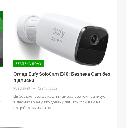
БЕЗПЕКА ДОМУ
Огляд Eufy SoloCam E40: Безпека Cam без
підписки
PUBLISHER
Січ 15, 2023
Ця бездротова домашня камера безпеки записує
т
відеоматеріал у вбудовану пам’ять, тож вам не
потрібно платити за…