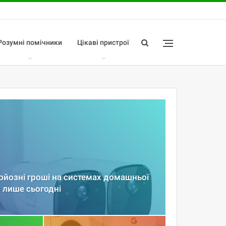
Розумні помічники
Цікаві пристрої
йозні гроші на системах домашньої
 лише сьогодні