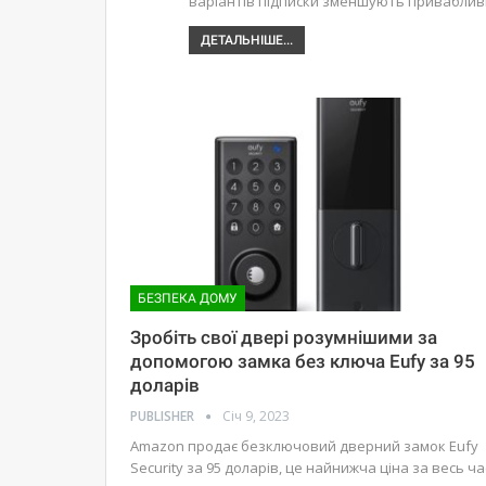
варіантів підписки зменшують привабливіс
ДЕТАЛЬНІШЕ...
БЕЗПЕКА ДОМУ
Зробіть свої двері розумнішими за
допомогою замка без ключа Eufy за 95
доларів
PUBLISHER
Січ 9, 2023
Amazon продає безключовий дверний замок Eufy
Security за 95 доларів, це найнижча ціна за весь ча