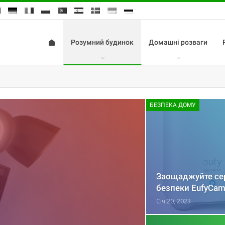
Розумний будинок
Домашні розваги
БЕЗПЕКА ДОМУ
Заощаджуйте сер
безпеки EufyCam
Січ 20, 2023