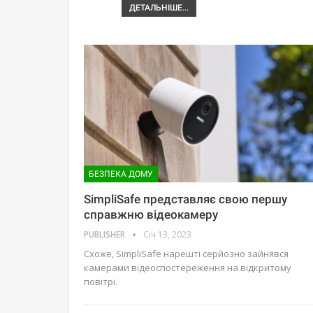
ДЕТАЛЬНІШЕ...
БЕЗПЕКА ДОМУ
SimpliSafe представляє свою першу
справжню відеокамеру
PUBLISHER
Січ 13, 2023
Схоже, SimpliSafe нарешті серйозно зайнявся
камерами відеоспостереження на відкритому
повітрі.