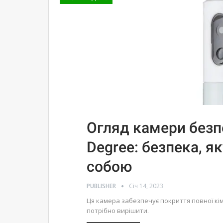
Огляд камери безп
Degree: безпека, я
собою
PUBLISHER
Січ 14, 2023
Ця камера забезпечує покриття повної кім
потрібно вирішити.