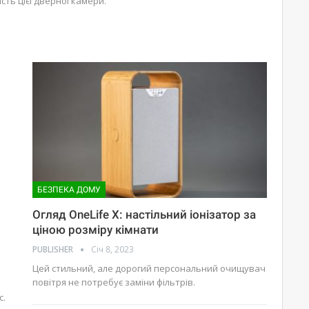
ть цієї дверної камери.
БЕЗПЕКА ДОМУ
Огляд OneLife X: настільний іонізатор за
ціною розміру кімнати
PUBLISHER
Січ 8, 2023
Цей стильний, але дорогий персональний очищувач
повітря не потребує заміни фільтрів.
с.