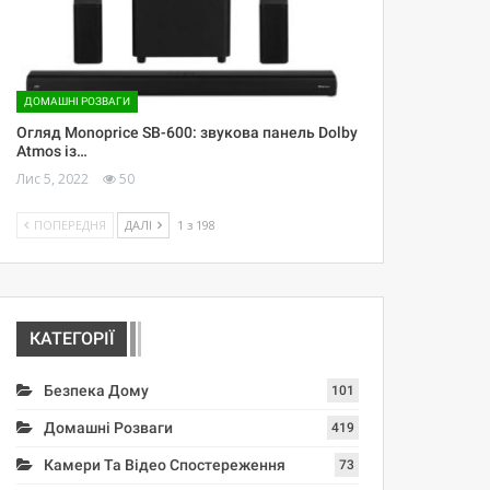
ДОМАШНІ РОЗВАГИ
Огляд Monoprice SB-600: звукова панель Dolby
Atmos із…
Лис 5, 2022
50
ПОПЕРЕДНЯ
ДАЛІ
1 з 198
КАТЕГОРІЇ
Безпека Дому
101
Домашні Розваги
419
Камери Та Відео Спостереження
73