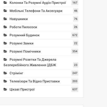
Колонки Та Розумні Аудіо Пристрої
167
Мобільні Телефони Та Аксесуари
46
Навушники
76
Роботи Пилососи
26
Розумний Будинок
672
Розумні Замки
22
Розумні Помічники
354
Розумні Розетки Та Джерела
Безперебійного Живлення (ДБЖ
23
Стрімінг
247
Телевізори Та Відео Приставки
203
Цікаві Пристрої
637