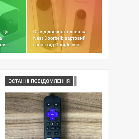
: Ця
Огляд дверного дзвінка
а
Nest Doorbell: вартовий
 для…
ґанок від Google сяє
ОСТАННІ ПОВІДОМЛЕННЯ