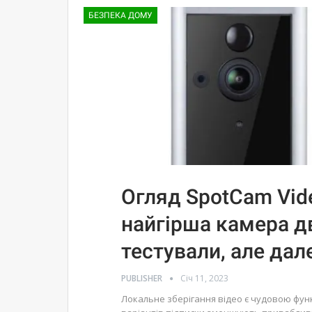
БЕЗПЕКА ДОМУ
Огляд SpotCam Vide
найгірша камера дв
тестували, але дал
PUBLISHER
Січ 11, 2023
Локальне зберігання відео є чудовою функ