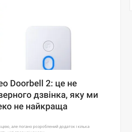
o Doorbell 2: це не
ерного дзвінка, яку ми
еко не найкраща
цією, але погано розроблений додаток і кілька