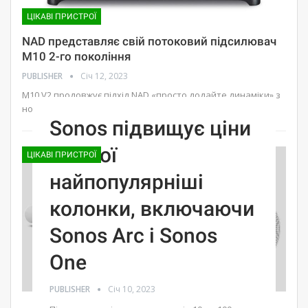
ЦІКАВІ ПРИСТРОЇ
NAD представляє свій потоковий підсилювач
M10 2-го покоління
PUBLISHER
Січ 12, 2023
M10 V2 продовжує підхід NAD «просто додайте динаміки» з
новими функціями.
Sonos підвищує ціни
на свої
ЦІКАВІ ПРИСТРОЇ
найпопулярніші
колонки, включаючи
Sonos Arc і Sonos
One
PUBLISHER
Січ 10, 2023