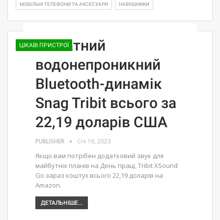
МОБІЛЬНІ ТЕЛЕФОНИ ТА АКСЕСУАРИ
НАВУШНИКИ
16-ватний
ЦІКАВІ ПРИСТРОЇ
водонепроникний
Bluetooth-динамік
Snag Tribit всього за
22,19 доларів США
PUBLISHER
Січ 16, 2023
Якщо вам потрібен додатковий звук для
майбутніх планів на День праці, Tribit XSound
Go зараз коштує всього 22,19 доларів на
Amazon.
ДЕТАЛЬНІШЕ...