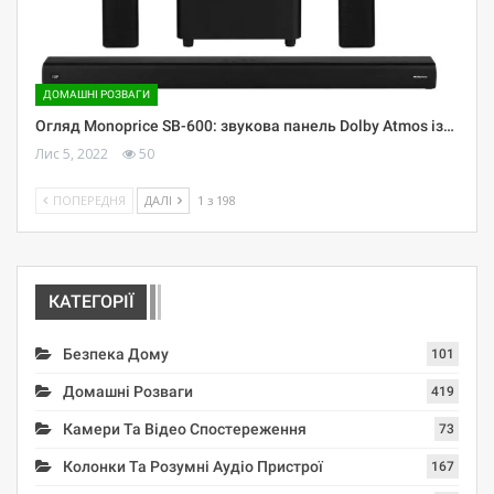
ДОМАШНІ РОЗВАГИ
Огляд Monoprice SB-600: звукова панель Dolby Atmos із…
Лис 5, 2022
50
ПОПЕРЕДНЯ
ДАЛІ
1 з 198
КАТЕГОРІЇ
Безпека Дому
101
Домашні Розваги
419
Камери Та Відео Спостереження
73
Колонки Та Розумні Аудіо Пристрої
167