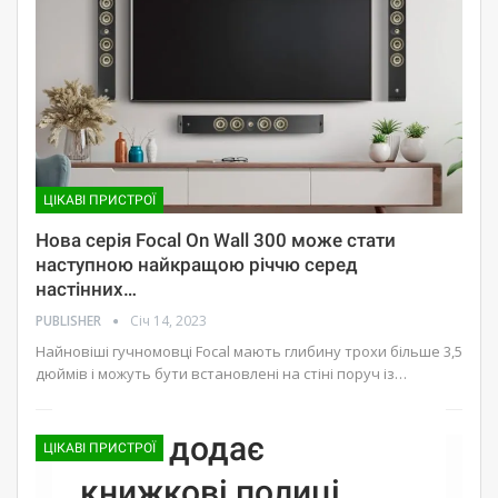
ЦІКАВІ ПРИСТРОЇ
Нова серія Focal On Wall 300 може стати
наступною найкращою річчю серед
настінних…
PUBLISHER
Січ 14, 2023
Найновіші гучномовці Focal мають глибину трохи більше 3,5
дюймів і можуть бути встановлені на стіні поруч із…
Focal додає
ЦІКАВІ ПРИСТРОЇ
книжкові полиці,