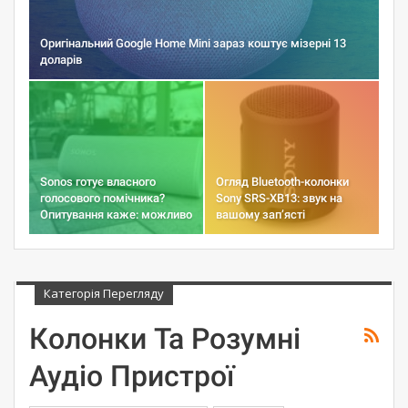
Оригінальний Google Home Mini зараз коштує мізерні 13
доларів
Sonos готує власного
Огляд Bluetooth-колонки
голосового помічника?
Sony SRS-XB13: звук на
Опитування каже: можливо
вашому зап’ясті
Категорія Перегляду
Колонки Та Розумні
Аудіо Пристрої