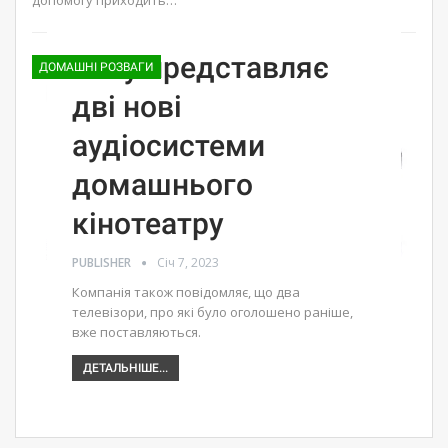
Sony представляє
ДОМАШНІ РОЗВАГИ
дві нові
аудіосистеми
домашнього
кінотеатру
PUBLISHER
Січ 7, 2023
Компанія також повідомляє, що два
телевізори, про які було оголошено раніше,
вже поставляються.
ДЕТАЛЬНІШЕ...