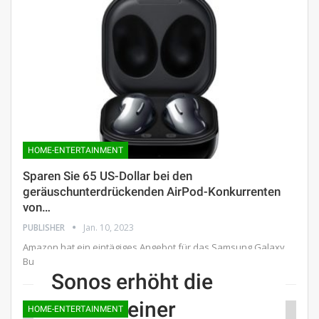
HOME-ENTERTAINMENT
Sparen Sie 65 US-Dollar bei den
geräuschunterdrückenden AirPod-Konkurrenten
von…
PUBLISHER
Jan. 10, 2023
Amazon hat ein eintägiges Angebot für das Samsung Galaxy
Buds Live und senkt den Preis auf 105 US-Dollar.
Sonos erhöht die
Preise seiner
HOME-ENTERTAINMENT