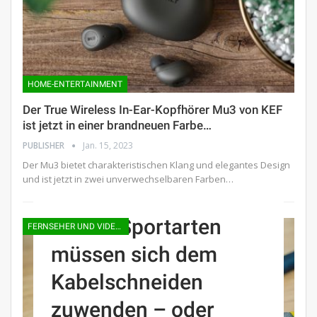
HOME-ENTERTAINMENT
Der True Wireless In-Ear-Kopfhörer Mu3 von KEF
ist jetzt in einer brandneuen Farbe…
PUBLISHER
Jan. 15, 2023
Der Mu3 bietet charakteristischen Klang und elegantes Design
und ist jetzt in zwei unverwechselbaren Farben…
Lokale Sportarten
FERNSEHER UND VIDEOKONSOLEN
müssen sich dem
Kabelschneiden
zuwenden – oder