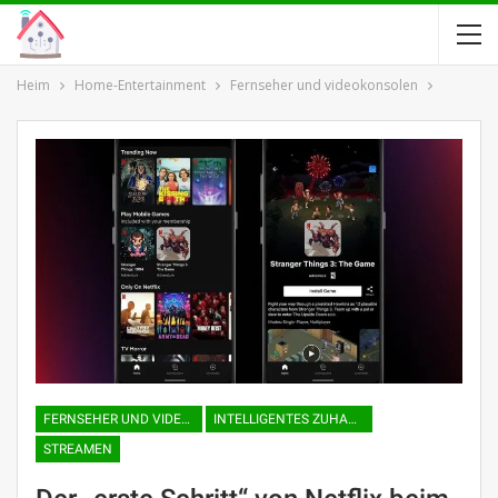
Heim
Home-Entertainment
Fernseher und videokonsolen
FERNSEHER UND VIDEOKONSOLEN
INTELLIGENTES ZUHAUSE
STREAMEN