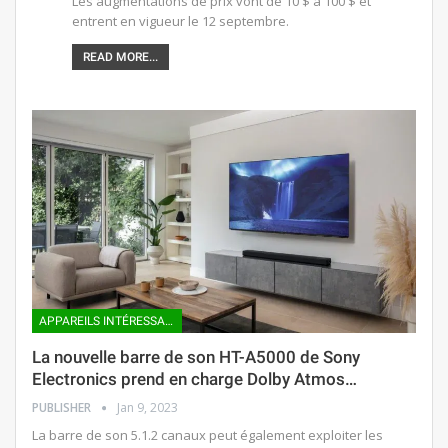
Les augmentations de prix vont de 10 $ à 100 $ et
entrent en vigueur le 12 septembre.
READ MORE...
APPAREILS INTÉRESSANTS
La nouvelle barre de son HT-A5000 de Sony
Electronics prend en charge Dolby Atmos…
PUBLISHER
Jan 9, 2023
La barre de son 5.1.2 canaux peut également exploiter les