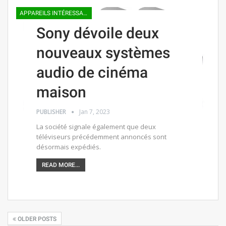
APPAREILS INTÉRESSANTS
Sony dévoile deux
nouveaux systèmes
audio de cinéma
maison
PUBLISHER
Jan 7, 2023
La société signale également que deux
téléviseurs précédemment annoncés sont
désormais expédiés.
READ MORE...
OLDER POSTS