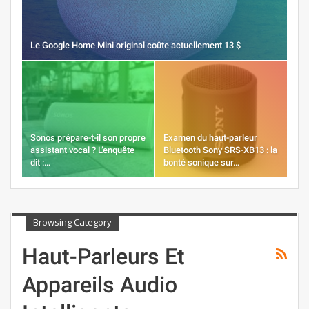
Le Google Home Mini original coûte actuellement 13 $
Sonos prépare-t-il son propre
Examen du haut-parleur
assistant vocal ? L’enquête
Bluetooth Sony SRS-XB13 : la
dit :…
bonté sonique sur…
Browsing Category
Haut-Parleurs Et
Appareils Audio