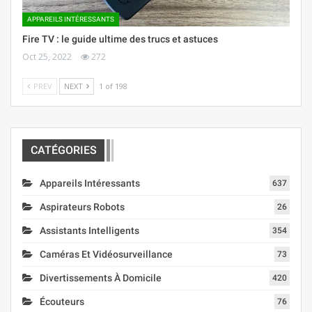
APPAREILS INTÉRESSANTS
Fire TV : le guide ultime des trucs et astuces
Oct 25, 2022
272
PREV
NEXT
1 of 198
CATÉGORIES
Appareils Intéressants
637
Aspirateurs Robots
26
Assistants Intelligents
354
Caméras Et Vidéosurveillance
73
Divertissements À Domicile
420
Écouteurs
76