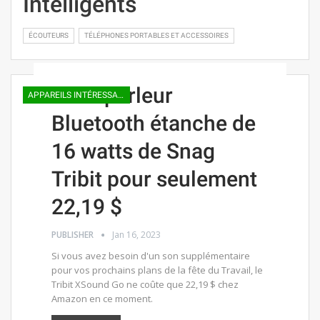
Intelligents
ÉCOUTEURS
TÉLÉPHONES PORTABLES ET ACCESSOIRES
Haut-parleur
APPAREILS INTÉRESSANTS
Bluetooth étanche de
16 watts de Snag
Tribit pour seulement
22,19 $
PUBLISHER
Jan 16, 2023
Si vous avez besoin d'un son supplémentaire
pour vos prochains plans de la fête du Travail, le
Tribit XSound Go ne coûte que 22,19 $ chez
Amazon en ce moment.