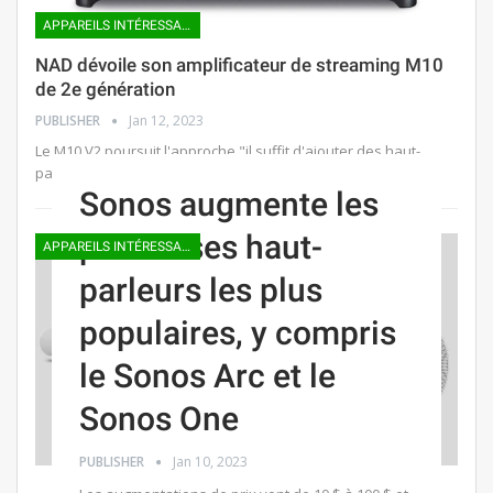
APPAREILS INTÉRESSANTS
NAD dévoile son amplificateur de streaming M10
de 2e génération
PUBLISHER
Jan 12, 2023
Le M10 V2 poursuit l'approche "il suffit d'ajouter des haut-
parleurs" de NAD avec de nouvelles fonctionnalités.
Sonos augmente les
prix de ses haut-
APPAREILS INTÉRESSANTS
parleurs les plus
populaires, y compris
le Sonos Arc et le
Sonos One
PUBLISHER
Jan 10, 2023