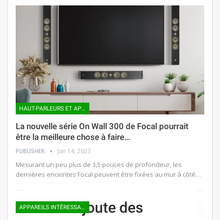
HAUT-PARLEURS ET APPAREILS AUDIO INTELLIGENTS
La nouvelle série On Wall 300 de Focal pourrait
être la meilleure chose à faire…
PUBLISHER
Jan 14, 2023
Mesurant un peu plus de 3,5 pouces de profondeur, les
dernières enceintes Focal peuvent être fixées au mur à côté…
Focal ajoute des
APPAREILS INTÉRESSANTS