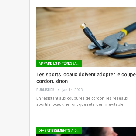
APPAREILS INTÉRESSANTS
Les sports locaux doivent adopter le coupe
cordon, sinon
PUBLISHER
Jan 14, 2023
En résistant aux coupures de cordon, les réseaux
sportifs locaux ne font que retarder l'inévitable
DIVERTISSEMENTS À DOMICILE