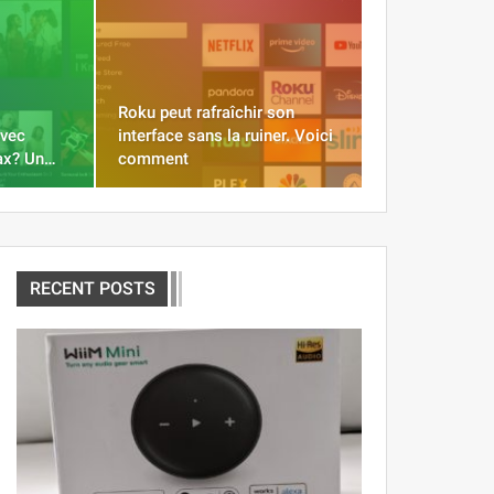
Roku peut rafraîchir son
avec
interface sans la ruiner. Voici
Max? Un…
comment
RECENT POSTS