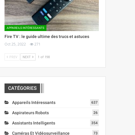
APPAREILS INTÉRESSANTS
Fire TV : le guide ultime des trucs et astuces
Oct 25, 2022
271
PREV
NEXT
1 of 198
CATÉGORIES
Appareils Intéressants
637
Aspirateurs Robots
26
Assistants Intelligents
354
Caméras Et Vidéosurveillance
73