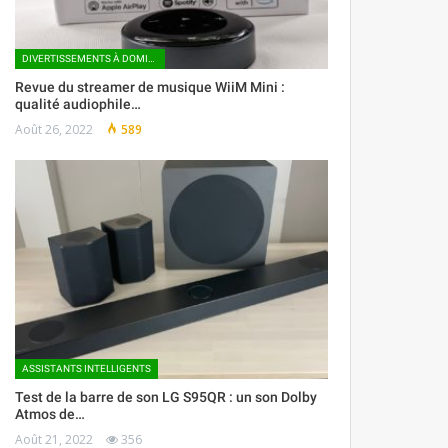
DIVERTISSEMENTS À DOMICILE
Revue du streamer de musique WiiM Mini :
qualité audiophile…
Août 26, 2022
589
ASSISTANTS INTELLIGENTS
Test de la barre de son LG S95QR : un son Dolby
Atmos de…
Août 21, 2022
356