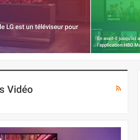
e LG est un téléviseur pour
En avait-il jusqu’ici 
l’application HBO 
es Vidéo