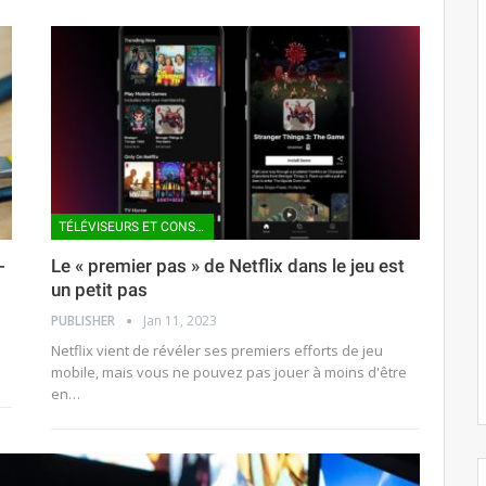
TÉLÉVISEURS ET CONSOLES VIDÉO
-
Le « premier pas » de Netflix dans le jeu est
un petit pas
PUBLISHER
Jan 11, 2023
Netflix vient de révéler ses premiers efforts de jeu
mobile, mais vous ne pouvez pas jouer à moins d'être
en…