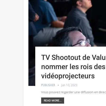
TV Shootout de Valu
nommer les rois des 
vidéoprojecteurs
PUBLISHER
Jan 10, 2023
Vous pouvez regarder une diffusion en direc
READ MORE...