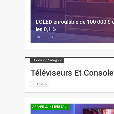
L’OLED enroulable de 100 000 $ d
les 0,1 %
Jan 22, 2023
Browsing Category
Téléviseurs Et Consol
STREAMING
APPAREILS INTÉRESSANTS