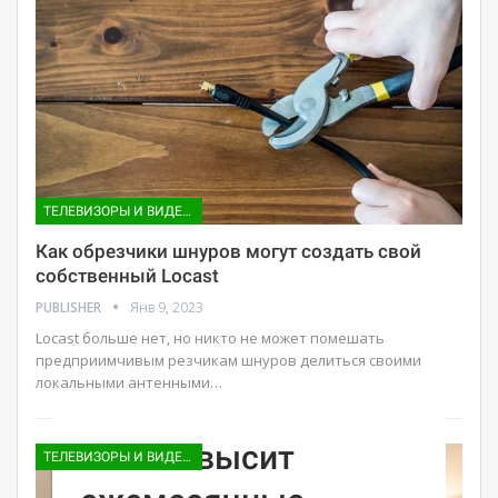
ТЕЛЕВИЗОРЫ И ВИДЕО ПРИСТАВКИ
Как обрезчики шнуров могут создать свой
собственный Locast
PUBLISHER
Янв 9, 2023
Locast больше нет, но никто не может помешать
предприимчивым резчикам шнуров делиться своими
локальными антенными…
Hulu повысит
ТЕЛЕВИЗОРЫ И ВИДЕО ПРИСТАВКИ