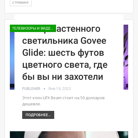
СТРИМИНГ
Обзор настенного
ТЕЛЕВИЗОРЫ И ВИДЕО ПРИСТАВКИ
светильника Govee
Glide: шесть футов
цветного света, где
бы вы ни захотели
PUBLISHER
Янв 19, 2023
Этот клон LIFX Beam стоит на 50 долларов
дешевле.
ПОДРОБНЕЕ...