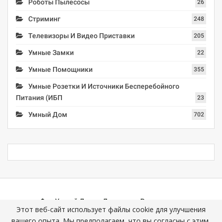
Роботы Пылесосы
26
Стриминг
248
Телевизоры И Видео Приставки
205
Умные Замки
22
Умные Помощники
355
Умные Розетки И Источники Бесперебойного
Питания (ИБП
23
Умный Дом
702
Умный Дом
Домашние Развлечения
Этот веб-сайт использует файлы cookie для улучшения
Умные Помощники
Интересные Устройства
вашего опыта. Мы предполагаем, что вы согласны с этим,