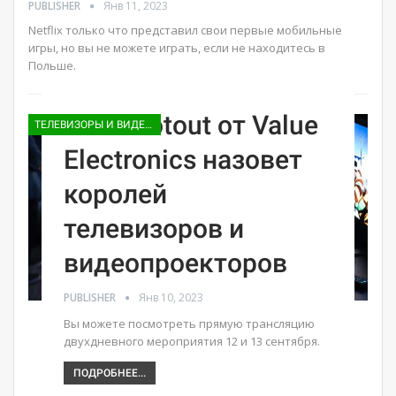
PUBLISHER
Янв 11, 2023
Netflix только что представил свои первые мобильные
игры, но вы не можете играть, если не находитесь в
Польше.
TV Shootout от Value
ТЕЛЕВИЗОРЫ И ВИДЕО ПРИСТАВКИ
Electronics назовет
королей
телевизоров и
видеопроекторов
PUBLISHER
Янв 10, 2023
Вы можете посмотреть прямую трансляцию
двухдневного мероприятия 12 и 13 сентября.
ПОДРОБНЕЕ...