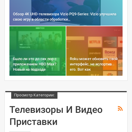
Обзор 4K UHD-телевизора Vizio PQ9-Series: Vizio улучшила
свою игру в области обработки…
Было ли это до сих пор с
Roku может обновить свой
приложением HBO Max?
интерфейс, не испортив
Новый на подходе
его. Вот как
Просмотр Категории:
Телевизоры И Видео
Приставки