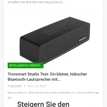
erhalten Sie drei Monate lang Qobuzs…
INTELLIGENTE ASSISTENTEN
Tronsmart Studio Test: Ein kleiner, hübscher
Bluetooth-Lautsprecher mit…
PUBLISHER
Dez. 29, 2022
Dieser kleine, aber leistungsstarke kabellose Lautsprecher hat
unsere Erwartungen an die Wiedergabetreue…
Steigern Sie den