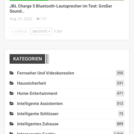
JBL Charge 5 Bluetooth-Lautsprecher im Test: Großer
Sound…
Aug. 31, 2022
131
ZURÜCK
NÄCHSTE
1 201
KATEGORIEN
Fernseher Und Videokonsolen
355
Haussicherheit
231
Home-Entertainment
471
Intelligente Assistenten
512
Intelligente Schlösser
72
Intelligentes Zuhause
809
Interessante Geräte
1.016