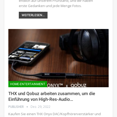
endlich auf unserem Prüfstand, und wir haben
erste Gedanken und jede Menge Fotos.
WEITERLESEN...
HOME-ENTERTAINMENT
THX und Qobuz arbeiten zusammen, um die
Einführung von High-Res-Audio…
PUBLISHER
Dez. 29, 2022
Kaufen Sie einen THX Onyx DAC/Kopfhörerverstärker und