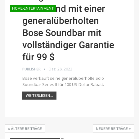
Filmabend mit einer
HOME-ENTERTAINMENT
generalüberholten
Bose Soundbar mit
vollständiger Garantie
für 99 $
PUBLISHER
Dez. 28, 2022
Bose verkauft seine generalüberholte Solo
Soundbar Series II für 100 US-Dollar Rabatt.
WEITERLESEN...
ÄLTERE BEITRÄGE
NEUERE BEITRÄGE