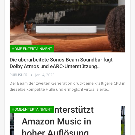
HOME-ENTERTAINMENT
Die überarbeitete Sonos Beam Soundbar fügt
Dolby Atmos und eARC-Unterstützung…
PUBLISHER
Jan. 4, 2023
Der Beam der zweiten Generation drückt eine kräftigere CPU in
dieselbe kompakte Hülle und ermöglicht virtualisierte…
Sonos unterstützt
HOME-ENTERTAINMENT
Amazon Music in
hoher Auflösung