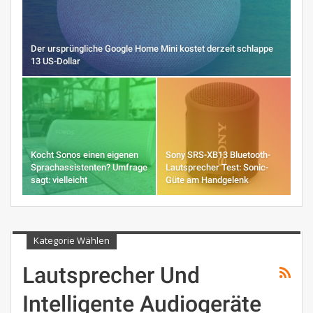
Der ursprüngliche Google Home Mini kostet derzeit schlappe
13 US-Dollar
Kocht Sonos einen eigenen
Sony SRS-XB13 Bluetooth-
Sprachassistenten? Umfrage
Lautsprecher Test: Sonic-
sagt: vielleicht
Güte am Handgelenk
Kategorie Wählen
Lautsprecher Und
Intelligente Audiogeräte