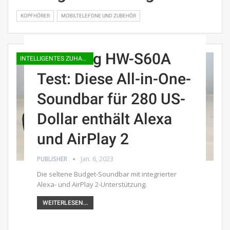
KOPFHÖRER
MOBILTELEFONE UND ZUBEHÖR
Samsung HW-S60A
INTELLIGENTES ZUHAUSE
Test: Diese All-in-One-
Soundbar für 280 US-
Dollar enthält Alexa
und AirPlay 2
PUBLISHER
Jan. 6, 2023
Die seltene Budget-Soundbar mit integrierter
Alexa- und AirPlay 2-Unterstützung.
WEITERLESEN...